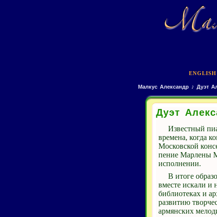
ENGLISH
Малкус Александр
♪
Дуэт А
Дуэт Алек
Известный пиа
времена, когда к
Московской конс
пение Марлены М
исполнении.
В итоге образо
вместе искали и 
библиотеках и а
развитию творче
армянских мелод