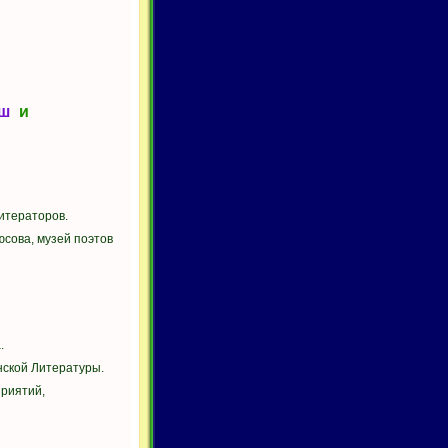
ш
и
итераторов.
юсова, музей поэтов
.
нской Литературы.
приятий,