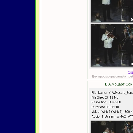
Ск
Для просмотра онлайн тре
В.А.Моцарт Сона