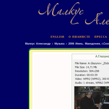
ENGLISH
О ПИАНИСТЕ
ПРЕССА
Малкус Александр
♪
Музыка
♪
2006 Июнь. Македония, г.Ско
А.Глазуно